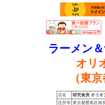
ラーメン＆
オリ
（東京
店名
研究食房 オリオ
住所等
東京都豊島区南長崎