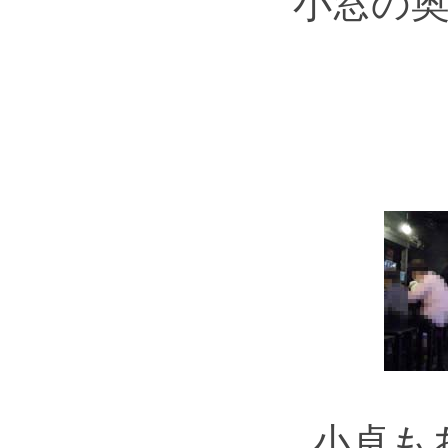
小窓の
小卓も