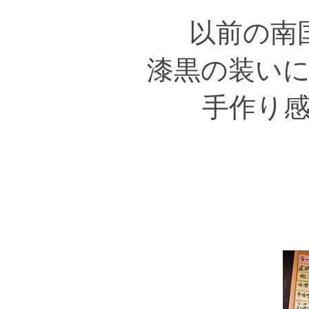
以前の南
漆黒の装い
手作り