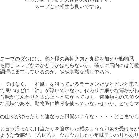
スープとの相性も良いですね。
と、スープのダシには、鶏と豚の合挽き肉と丸鶏を加えた動物系
も同じレシピなのかどうかは判らないが、確かに店内には何種
調理に集中しているのか、やや寡黙な感じである。
」ではなく、「和風」を狙っているラーメンだなとピンと来る
て良いほどに「油」が浮いていない。代わりに細かな節粉がわ
旨味がじんわりと舌の上へと広がってゆく。何種類もの魚節や
な風味である。動物系に豚骨を使っていないせいか、とてもマ
の山々がゆったりと連なった風景のような・・・・どこまでも
と言う滑らかな口当たりを追求した麺のような印象を受けるが
ような食感だ。プルプル、ツルツルした小気味良いハリがあり