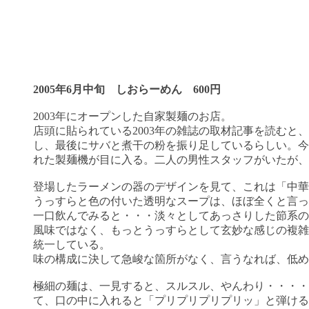
2005年6月中旬 しおらーめん 600円
2003年にオープンした自家製麺のお店。
店頭に貼られている2003年の雑誌の取材記事を読む
し、最後にサバと煮干の粉を振り足しているらしい。今
れた製麺機が目に入る。二人の男性スタッフがいたが、
登場したラーメンの器のデザインを見て、これは「中華
うっすらと色の付いた透明なスープは、ほぼ全くと言っ
一口飲んでみると・・・淡々としてあっさりした節系の
風味ではなく、もっとうっすらとして玄妙な感じの複雑
統一している。
味の構成に決して急峻な箇所がなく、言うなれば、低め
極細の麺は、一見すると、スルスル、やんわり・・・・
て、口の中に入れると「プリプリプリプリッ」と弾ける