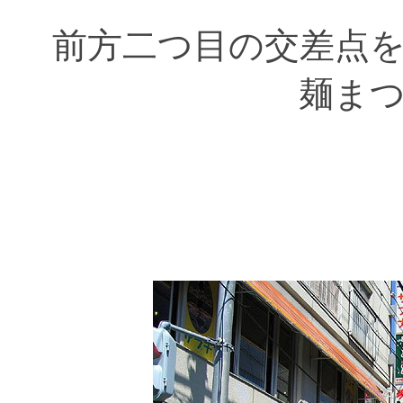
前方二つ目の交差点
麺ま