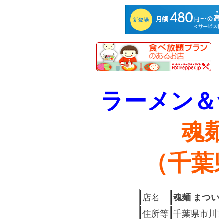
ラーメン＆
魂
（千葉
店名
魂麺 まつ
住所等
千葉県市川市