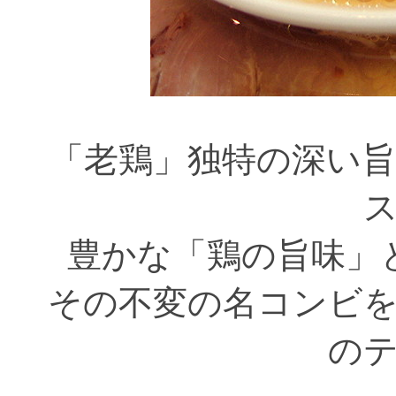
「老鶏」独特の深い
豊かな「鶏の旨味」
その不変の名コンビ
の