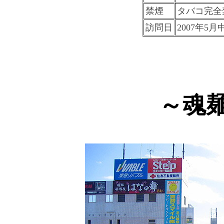
禁煙
タバコ完全
訪問日
2007年5
～魂麺