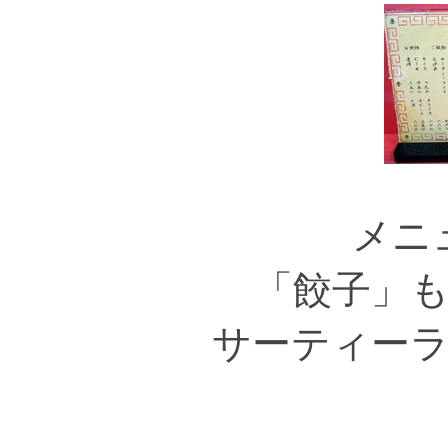
メニ
「餃子」
サーティー