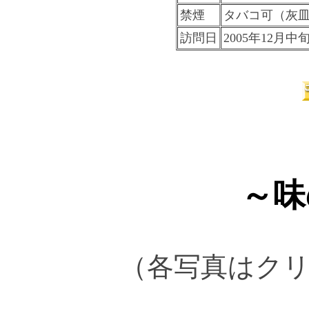
禁煙
タバコ可（灰
訪問日
2005年12月
～味
（各写真はク