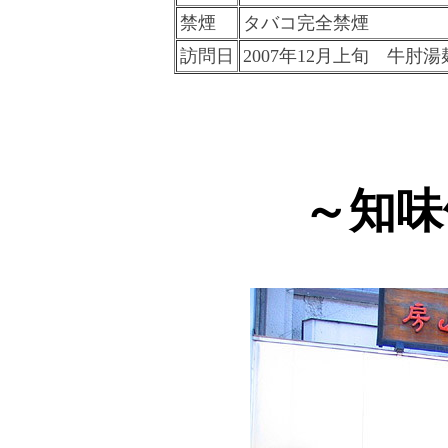
禁煙
タバコ完全禁煙
訪問日
2007年12月上旬 牛肘
～知味